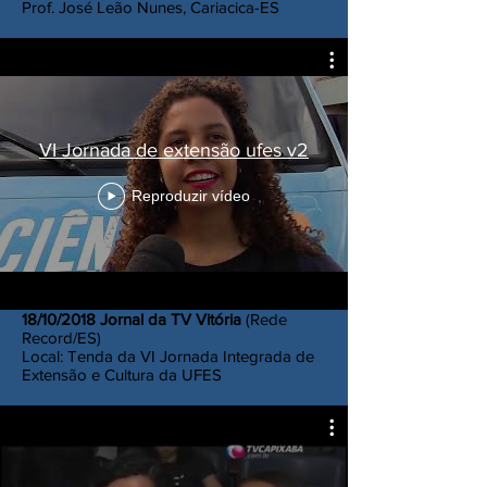
Prof. José Leão Nunes, Cariacica-ES
VI Jornada de extensão ufes v2
Reproduzir vídeo
18/10/2018 Jornal da TV Vitória
(Rede
Record/ES)
Local: Tenda da VI Jornada Integrada de
Extensão e Cultura da UFES