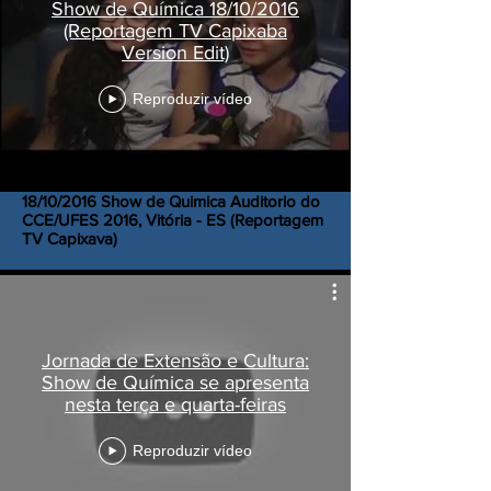
Show de Química 18/10/2016
(Reportagem TV Capixaba
Version Edit)
Reproduzir vídeo
18/10/2016 Show de Quimica Auditorio do
CCE/UFES 2016, Vitória - ES (Reportagem
TV Capixava)
Jornada de Extensão e Cultura:
Show de Química se apresenta
nesta terça e quarta-feiras
Reproduzir vídeo