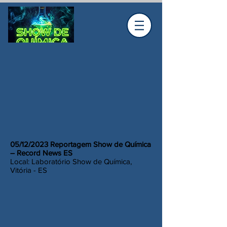
05/12/2023 Reportagem Show de Química
– Record News ES
Local: Laboratório Show de Química,
Vitória - ES