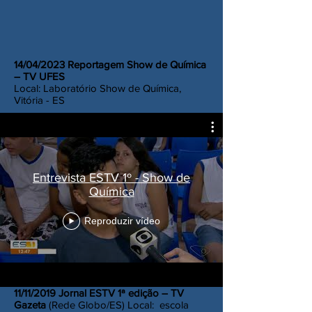
14/04/2023 Reportagem Show de Química
– TV UFES
Local: Laboratório Show de Química,
Vitória - ES
Entrevista ESTV 1º - Show de
Química
Reproduzir vídeo
11/11/2019 Jornal ESTV 1ª edição – TV
Gazeta
(Rede Globo/ES) Local: escola