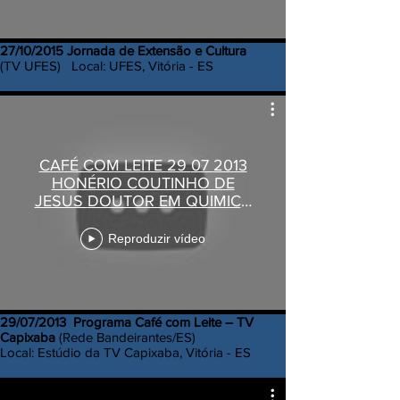
27/10/2015 Jornada de Extensão e Cultura
(TV UFES) Local: UFES, Vitória - ES
CAFÉ COM LEITE 29 07 2013
HONÉRIO COUTINHO DE
JESUS DOUTOR EM QUIMICA
ANALÍTICA
Reproduzir vídeo
29/07/2013 Programa Café com Leite – TV
Capixaba
(Rede Bandeirantes/ES)
Local: Estúdio da TV Capixaba, Vitória - ES