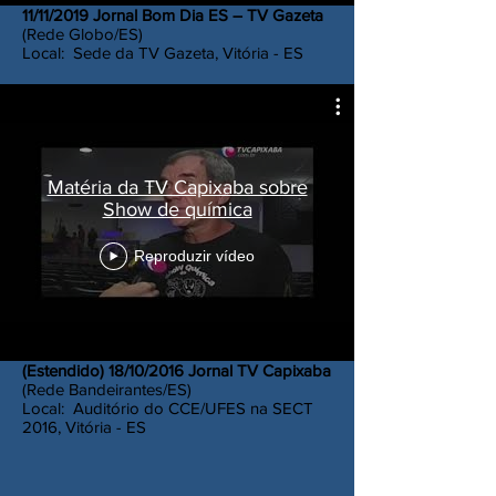
11/11/2019 Jornal Bom Dia ES – TV Gazeta
(Rede Globo/ES)
Local: Sede da TV Gazeta, Vitória - ES
Matéria da TV Capixaba sobre
Show de química
Reproduzir vídeo
(Estendido) 18/10/2016 Jornal TV Capixaba
(Rede Bandeirantes/ES)
Local: Auditório do CCE/UFES na SECT
2016, Vitória - ES