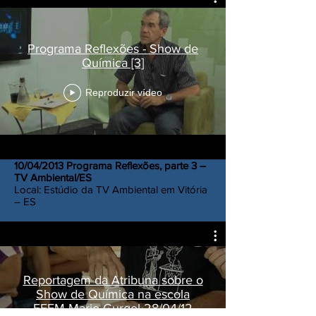
Programa Reflexões - Show de
Química [3]
Reproduzir vídeo
10/04/2013 Programa Reflexões, parte 3 –
TV Ambiental/ES
Local: Estúdio da TV Ambiental em Vitória
– ES
Reportagem da Atribuna sobre o
Show de Química na escola
EEEM Mario Gurgel 28/04/12