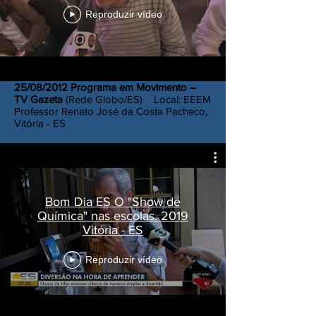
Reproduzir vídeo
25/08/2012 Programa em Movimento –
TV Gazeta
(Rede Globo/ES) Local: EEEM
Professor Renato José da Costa Pacheco,
Vitória - ES
Bom Dia ES O "Show de
Química" nas escolas. 2019
Vitória - ES
Reproduzir vídeo