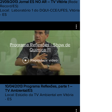
21/09/2013 Jornal ES NO AR – TV Vitória
(Rede
Record/ES)
Local: Laboratório 1 do DQUI-CCE/UFES, Vitória
- ES
Programa Reflexões - Show de
Química [1]
Reproduzir vídeo
10/04/2013 Programa Reflexões, parte 1 –
TV Ambiental/ES
Local: Estúdio da TV Ambiental em Vitória
- ES